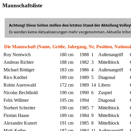
Mannschaftsliste
Die Mannschaft (Name, Größe, Jahrgang, Nr, Position, Nationali
Roy Nentwich
180 cm
1988
1
Außenangriff
Andreas Richter
188 cm
1982
3
Mittelblock
Michael Böttiger
183 cm
1986
4
Außenangriff
Rico Knöbel
189 cm
1989
5
Diagonal
Robin Auerswald
172 cm
1989
14
Libero
Nicolas Bechthold
190 cm
1990
6
Zuspiel
Felix Willmer
195 cm
1994
Diagonal
Norbert Schreiter
190 cm
1985
7
Mittelblock
Florian Haase
189 cm
1984
9
Mittelblock
Alexander Kunert
191 cm
1985
8
Mittelblock
Maik Keller
187 cm
1984
11
Außenangriff